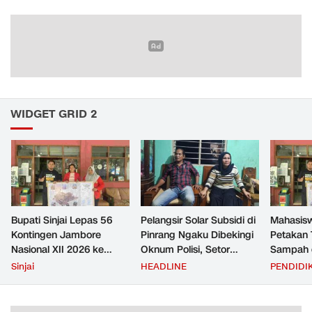
WIDGET GRID 2
Bupati Sinjai Lepas 56
Pelangsir Solar Subsidi di
Mahasis
Kontingen Jambore
Pinrang Ngaku Dibekingi
Petakan 
Nasional XII 2026 ke
Oknum Polisi, Setor
Sampah d
Cibubur
Rp2,5 Juta Per Bulan Lalu
untuk D
Sinjai
HEADLINE
PENDIDI
Ditangkap Saat Telat
Zero Was
Bayar