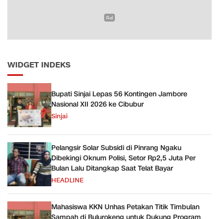
WIDGET INDEKS
Bupati Sinjai Lepas 56 Kontingen Jambore
Nasional XII 2026 ke Cibubur
Sinjai
Pelangsir Solar Subsidi di Pinrang Ngaku
Dibekingi Oknum Polisi, Setor Rp2,5 Juta Per
Bulan Lalu Ditangkap Saat Telat Bayar
HEADLINE
Mahasiswa KKN Unhas Petakan Titik Timbulan
Sampah di Bulurokeng untuk Dukung Program