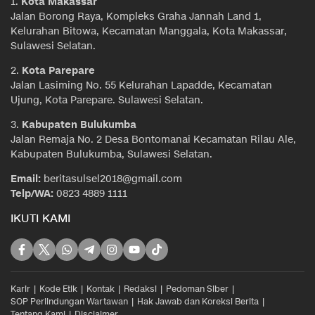
1.
Kota Makassar
Jalan Borong Raya, Kompleks Graha Jannah Land 1,
Kelurahan Bitowa, Kecamatan Manggala, Kota Makassar,
Sulawesi Selatan.
2.
Kota Parepare
Jalan Lasiming No. 55 Kelurahan Lapadde, Kecamatan
Ujung, Kota Parepare. Sulawesi Selatan.
3.
Kabupaten Bulukumba
Jalan Remaja No. 2 Desa Bontomanai Kecamatan Rilau Ale,
Kabupaten Bulukumba, Sulawesi Selatan.
Email:
beritasulsel2018@gmail.com
Telp/WA:
0823 4889 1111
IKUTI KAMI
Karir
Kode Etik
Kontak
Redaksi
Pedoman Siber
SOP Perlindungan Wartawan
Hak Jawab dan Koreksi Berita
Tentang Kami
Disclaimer