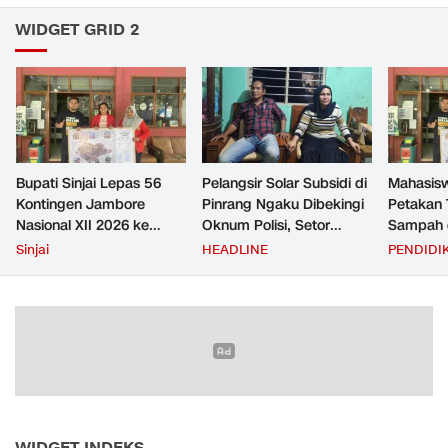
WIDGET GRID 2
Bupati Sinjai Lepas 56
Pelangsir Solar Subsidi di
Mahasis
Kontingen Jambore
Pinrang Ngaku Dibekingi
Petakan 
Nasional XII 2026 ke
Oknum Polisi, Setor
Sampah d
Cibubur
Rp2,5 Juta Per Bulan Lalu
untuk D
Sinjai
HEADLINE
PENDIDI
Ditangkap Saat Telat
Zero Was
Bayar
WIDGET INDEKS