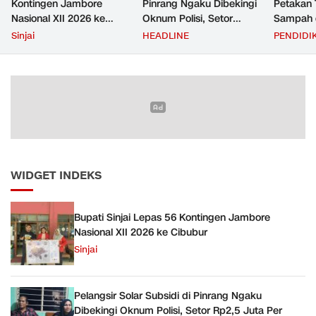
Kontingen Jambore
Pinrang Ngaku Dibekingi
Petakan 
Nasional XII 2026 ke
Oknum Polisi, Setor
Sampah d
Cibubur
Rp2,5 Juta Per Bulan Lalu
untuk D
Sinjai
HEADLINE
PENDIDI
Ditangkap Saat Telat
Zero Was
Bayar
WIDGET INDEKS
Bupati Sinjai Lepas 56 Kontingen Jambore
Nasional XII 2026 ke Cibubur
Sinjai
Pelangsir Solar Subsidi di Pinrang Ngaku
Dibekingi Oknum Polisi, Setor Rp2,5 Juta Per