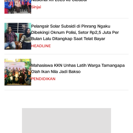
Sinjai
Pelangsir Solar Subsidi di Pinrang Ngaku
Dibekingi Oknum Polisi, Setor Rp2,5 Juta Per
Bulan Lalu Ditangkap Saat Telat Bayar
HEADLINE
Mahasiswa KKN Unhas Latih Warga Tamangapa
Olah Ikan Nila Jadi Bakso
PENDIDIKAN