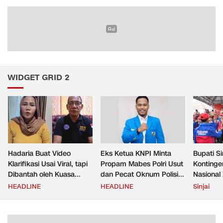
WIDGET GRID 2
Hadaria Buat Video
Eks Ketua KNPI Minta
Bupati Si
Klarifikasi Usai Viral, tapi
Propam Mabes Polri Usut
Konting
Dibantah oleh Kuasa
dan Pecat Oknum Polisi
Nasional 
Hukumnya Sendiri:
Beking Pelangsir Solar di
Cibubur
HEADLINE
HEADLINE
Sinjai
Berikut Faktanya
Pinrang