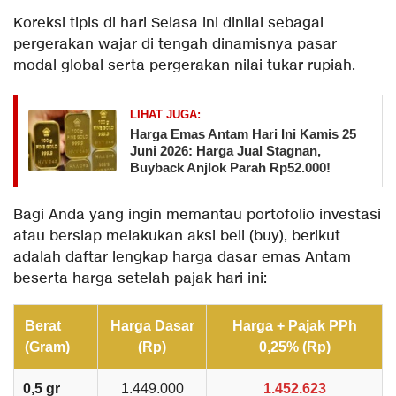
​Koreksi tipis di hari Selasa ini dinilai sebagai
pergerakan wajar di tengah dinamisnya pasar
modal global serta pergerakan nilai tukar rupiah.
LIHAT JUGA:
Harga Emas Antam Hari Ini Kamis 25
Juni 2026: Harga Jual Stagnan,
Buyback Anjlok Parah Rp52.000!
Bagi Anda yang ingin memantau portofolio investasi
atau bersiap melakukan aksi beli (buy), berikut
adalah daftar lengkap harga dasar emas Antam
beserta harga setelah pajak hari ini:
Berat
Harga Dasar
Harga + Pajak PPh
(Gram)
(Rp)
0,25% (Rp)
0,5 gr
1.449.000
1.452.623