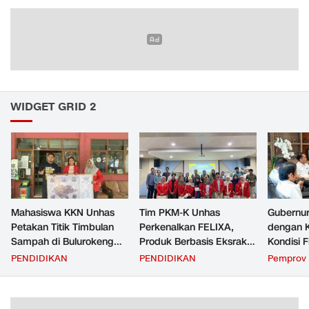
WIDGET GRID 2
Mahasiswa KKN Unhas
Tim PKM-K Unhas
Gubernur
Petakan Titik Timbulan
Perkenalkan FELIXA,
dengan 
Sampah di Bulurokeng
Produk Berbasis Eksrak
Kondisi F
untuk Dukung Program
Buah Pare untuk
Transfer
PENDIDIKAN
PENDIDIKAN
Pemprov 
Zero Waste
Pengendalian Reproduksi
Daerah
Kucing