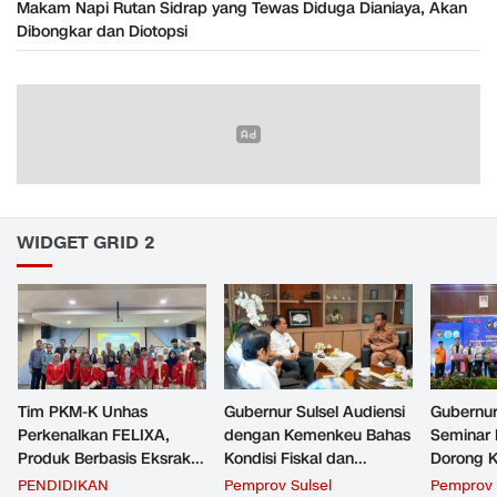
Makam Napi Rutan Sidrap yang Tewas Diduga Dianiaya, Akan
Dibongkar dan Diotopsi
WIDGET GRID 2
Tim PKM-K Unhas
Gubernur Sulsel Audiensi
Gubernur
Perkenalkan FELIXA,
dengan Kemenkeu Bahas
Seminar 
Produk Berbasis Eksrak
Kondisi Fiskal dan
Dorong K
Buah Pare untuk
Transfer Keuangan
Beri Man
PENDIDIKAN
Pemprov Sulsel
Pemprov 