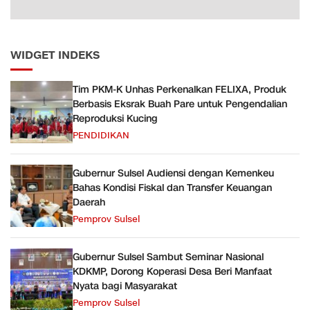
WIDGET INDEKS
Tim PKM-K Unhas Perkenalkan FELIXA, Produk
Berbasis Eksrak Buah Pare untuk Pengendalian
Reproduksi Kucing
PENDIDIKAN
Gubernur Sulsel Audiensi dengan Kemenkeu
Bahas Kondisi Fiskal dan Transfer Keuangan
Daerah
Pemprov Sulsel
Gubernur Sulsel Sambut Seminar Nasional
KDKMP, Dorong Koperasi Desa Beri Manfaat
Nyata bagi Masyarakat
Pemprov Sulsel