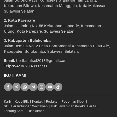
Jalan Borong Raya, Kompleks Graha Jannah Land 1,
Kelurahan Bitowa, Kecamatan Manggala, Kota Makassar,
Sulawesi Selatan.
2.
Kota Parepare
Jalan Lasiming No. 55 Kelurahan Lapadde, Kecamatan
Ujung, Kota Parepare. Sulawesi Selatan.
3.
Kabupaten Bulukumba
Jalan Remaja No. 2 Desa Bontomanai Kecamatan Rilau Ale,
Kabupaten Bulukumba, Sulawesi Selatan.
Email:
beritasulsel2018@gmail.com
Telp/WA:
0823 4889 1111
IKUTI KAMI
Karir
Kode Etik
Kontak
Redaksi
Pedoman Siber
SOP Perlindungan Wartawan
Hak Jawab dan Koreksi Berita
Tentang Kami
Disclaimer