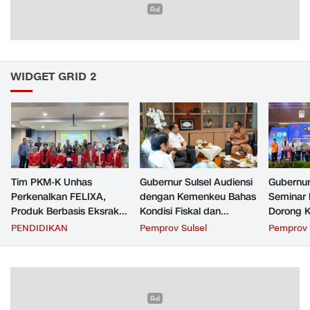
WIDGET GRID 2
Tim PKM-K Unhas
Gubernur Sulsel Audiensi
Gubernur
Perkenalkan FELIXA,
dengan Kemenkeu Bahas
Seminar 
Produk Berbasis Eksrak
Kondisi Fiskal dan
Dorong K
Buah Pare untuk
Transfer Keuangan
Beri Man
PENDIDIKAN
Pemprov Sulsel
Pemprov 
Pengendalian Reproduksi
Daerah
Masyara
Kucing