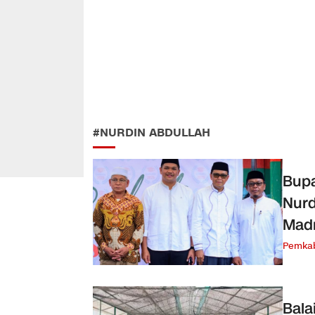
#NURDIN ABDULLAH
Bupa
Nurd
Madr
Pemka
Bala