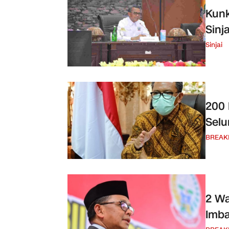
Kunk
Sinj
Sinjai
200 
Selu
BREAK
2 Wa
Imba