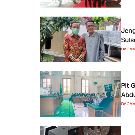
Jeng
Suls
RAGA
Plt 
Abdu
RAGA