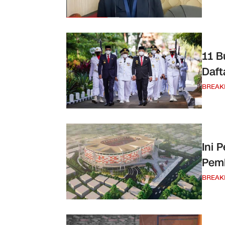
11 Bu
Daft
BREAK
Ini 
Pem
BREAK