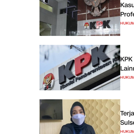
Kasu
Prof
HUKU
KPK 
Lain
HUKU
Terj
Suls
HUKU