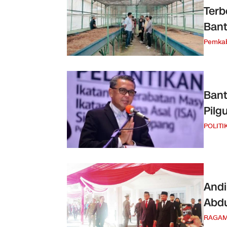
Terb
Bant
Pemka
Bant
Pilg
POLITI
Andi
Abdu
RAGA