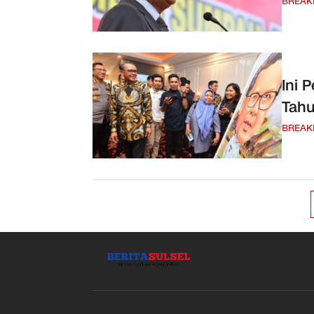
BREAK
Ini 
Tahu
BREAK