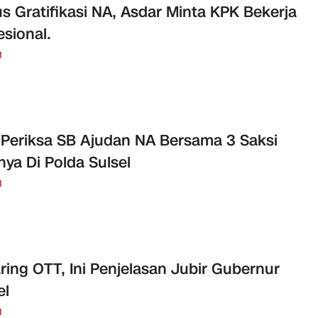
s Gratifikasi NA, Asdar Minta KPK Bekerja
esional.
M
Periksa SB Ajudan NA Bersama 3 Saksi
nya Di Polda Sulsel
M
aring OTT, Ini Penjelasan Jubir Gubernur
el
M