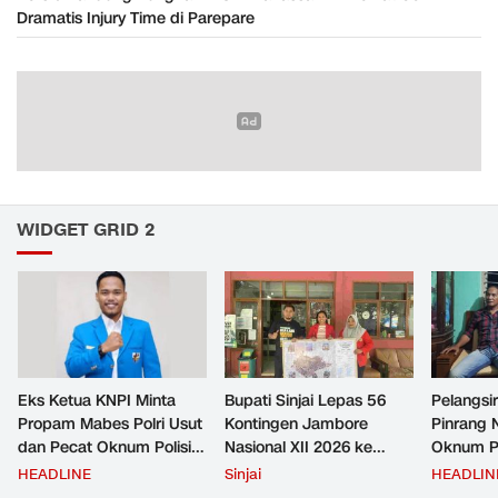
Dramatis Injury Time di Parepare
WIDGET GRID 2
Eks Ketua KNPI Minta
Bupati Sinjai Lepas 56
Pelangsir
Propam Mabes Polri Usut
Kontingen Jambore
Pinrang 
dan Pecat Oknum Polisi
Nasional XII 2026 ke
Oknum Po
Beking Pelangsir Solar di
Cibubur
Rp2,5 Ju
HEADLINE
Sinjai
HEADLIN
Pinrang
Ditangka