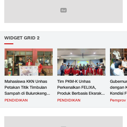
WIDGET GRID 2
Mahasiswa KKN Unhas
Tim PKM-K Unhas
Gubernur
Petakan Titik Timbulan
Perkenalkan FELIXA,
dengan 
Sampah di Bulurokeng
Produk Berbasis Eksrak
Kondisi F
untuk Dukung Program
Buah Pare untuk
Transfer
PENDIDIKAN
PENDIDIKAN
Pemprov 
Zero Waste
Pengendalian Reproduksi
Daerah
Kucing