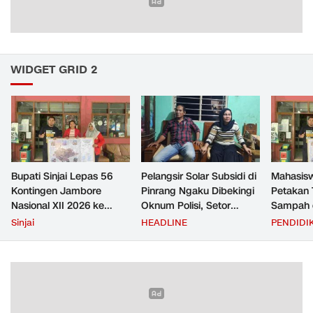
WIDGET GRID 2
Bupati Sinjai Lepas 56
Pelangsir Solar Subsidi di
Mahasis
Kontingen Jambore
Pinrang Ngaku Dibekingi
Petakan 
Nasional XII 2026 ke
Oknum Polisi, Setor
Sampah d
Cibubur
Rp2,5 Juta Per Bulan Lalu
untuk D
Sinjai
HEADLINE
PENDIDI
Ditangkap Saat Telat
Zero Was
Bayar