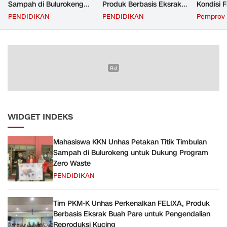
Sampah di Bulurokeng
Produk Berbasis Eksrak
Kondisi F
untuk Dukung Program
Buah Pare untuk
Transfer
PENDIDIKAN
PENDIDIKAN
Pemprov 
Zero Waste
Pengendalian Reproduksi
Daerah
Kucing
WIDGET INDEKS
Mahasiswa KKN Unhas Petakan Titik Timbulan
Sampah di Bulurokeng untuk Dukung Program
Zero Waste
PENDIDIKAN
Tim PKM-K Unhas Perkenalkan FELIXA, Produk
Berbasis Eksrak Buah Pare untuk Pengendalian
Reproduksi Kucing