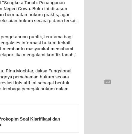
ul “Sengketa Tanah: Penanganan
n Negeri Gowa. Buku ini disusun
un bermuatan hukum praktis, agar
lesaian hukum secara pidana terkait
 pengetahuan publik, terutama bagi
mengakses informasi hukum terkait
apat membantu masyarakat memahami
apor jika mengalami konflik tanah,”
u, Rina Mochtar, Jaksa Fungsional
tingnya pemahaman hukum secara
siasi inisiatif ini sebagai bentuk
 dan lembaga penegak hukum dalam
Prokopim Soal Klarifikasi dan
a