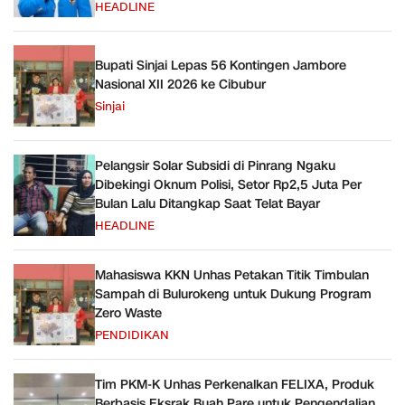
HEADLINE
Bupati Sinjai Lepas 56 Kontingen Jambore
Nasional XII 2026 ke Cibubur
Sinjai
Pelangsir Solar Subsidi di Pinrang Ngaku
Dibekingi Oknum Polisi, Setor Rp2,5 Juta Per
Bulan Lalu Ditangkap Saat Telat Bayar
HEADLINE
Mahasiswa KKN Unhas Petakan Titik Timbulan
Sampah di Bulurokeng untuk Dukung Program
Zero Waste
PENDIDIKAN
Tim PKM-K Unhas Perkenalkan FELIXA, Produk
Berbasis Eksrak Buah Pare untuk Pengendalian