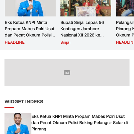
Eks Ketua KNPI Minta
Bupati Sinjai Lepas 56
Pelangsir
Propam Mabes Polri Usut
Kontingen Jambore
Pinrang 
dan Pecat Oknum Polisi
Nasional XII 2026 ke
Oknum Po
Beking Pelangsir Solar di
Cibubur
Rp2,5 Ju
HEADLINE
Sinjai
HEADLIN
Pinrang
Ditangka
Bayar
WIDGET INDEKS
Eks Ketua KNPI Minta Propam Mabes Polri Usut
dan Pecat Oknum Polisi Beking Pelangsir Solar di
Pinrang