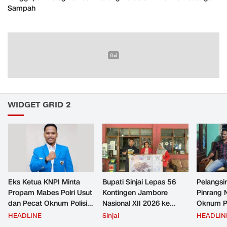
Sampah
WIDGET GRID 2
Eks Ketua KNPI Minta
Bupati Sinjai Lepas 56
Pelangsir
Propam Mabes Polri Usut
Kontingen Jambore
Pinrang 
dan Pecat Oknum Polisi
Nasional XII 2026 ke
Oknum Po
Beking Pelangsir Solar di
Cibubur
Rp2,5 Ju
HEADLINE
Sinjai
HEADLIN
Pinrang
Ditangka