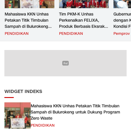
Mahasiswa KKN Unhas
Tim PKM-K Unhas
Gubernur
Petakan Titik Timbulan
Perkenalkan FELIXA,
dengan 
Sampah di Bulurokeng
Produk Berbasis Eksrak
Kondisi F
untuk Dukung Program
Buah Pare untuk
Transfer
PENDIDIKAN
PENDIDIKAN
Pemprov 
Zero Waste
Pengendalian Reproduksi
Daerah
Kucing
WIDGET INDEKS
Mahasiswa KKN Unhas Petakan Titik Timbulan
Sampah di Bulurokeng untuk Dukung Program
Zero Waste
PENDIDIKAN