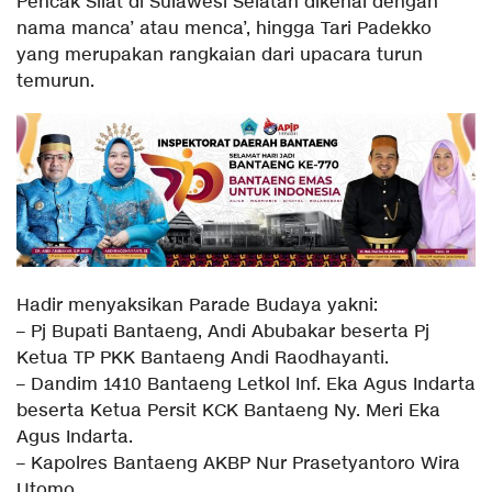
Pencak Silat di Sulawesi Selatan dikenal dengan
nama manca’ atau menca’, hingga Tari Padekko
yang merupakan rangkaian dari upacara turun
temurun.
Hadir menyaksikan Parade Budaya yakni:
– Pj Bupati Bantaeng, Andi Abubakar beserta Pj
Ketua TP PKK Bantaeng Andi Raodhayanti.
– Dandim 1410 Bantaeng Letkol Inf. Eka Agus Indarta
beserta Ketua Persit KCK Bantaeng Ny. Meri Eka
Agus Indarta.
– Kapolres Bantaeng AKBP Nur Prasetyantoro Wira
Utomo.