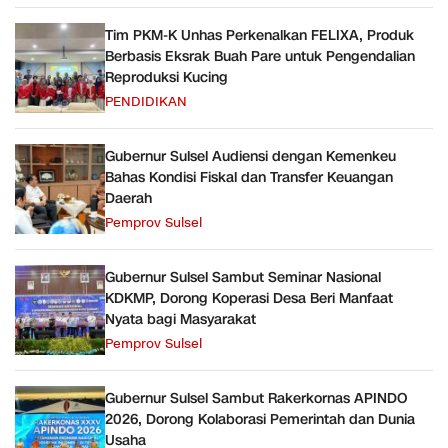
Tim PKM-K Unhas Perkenalkan FELIXA, Produk
Berbasis Eksrak Buah Pare untuk Pengendalian
Reproduksi Kucing
PENDIDIKAN
Gubernur Sulsel Audiensi dengan Kemenkeu
Bahas Kondisi Fiskal dan Transfer Keuangan
Daerah
Pemprov Sulsel
Gubernur Sulsel Sambut Seminar Nasional
KDKMP, Dorong Koperasi Desa Beri Manfaat
Nyata bagi Masyarakat
Pemprov Sulsel
Gubernur Sulsel Sambut Rakerkornas APINDO
2026, Dorong Kolaborasi Pemerintah dan Dunia
Usaha