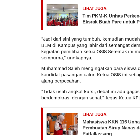
LIHAT JUGA:
Tim PKM-K Unhas Perkena
Eksrak Buah Pare untuk 
“Jadi dari sini yang tumbuh, kemudian mudah
BEM di Kampus yang lahir dari semangat demo
kegiatan pemilihan ketua OSIS Serentak ini m
sempurna,” ungkapnya.
Muhammad Saleh mengingatkan para siswa d
kandidat pasangan calon Ketua OSIS ini seb
ajang perpecahan.
“Tidak usah angkat kursi, debat ini adu gagasa
berdemokrasi dengan sehat,” tegas Ketua KP
LIHAT JUGA:
Mahasiswa KKN 116 Unhas
Pembuatan Sirup Nanas d
Pattallassang