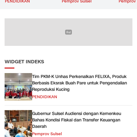
Buah Pare untuk
Transfer Keuangan
Beri Man
PENDIDIKAN
Pemprov Sulsel
Pemprov 
Pengendalian Reproduksi
Daerah
Masyara
Kucing
WIDGET INDEKS
Tim PKM-K Unhas Perkenalkan FELIXA, Produk
Berbasis Eksrak Buah Pare untuk Pengendalian
Reproduksi Kucing
PENDIDIKAN
Gubernur Sulsel Audiensi dengan Kemenkeu
Bahas Kondisi Fiskal dan Transfer Keuangan
Daerah
Pemprov Sulsel