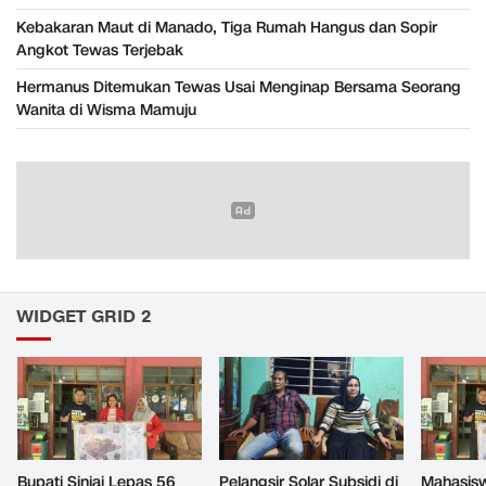
Kebakaran Maut di Manado, Tiga Rumah Hangus dan Sopir
Angkot Tewas Terjebak
Hermanus Ditemukan Tewas Usai Menginap Bersama Seorang
Wanita di Wisma Mamuju
WIDGET GRID 2
Bupati Sinjai Lepas 56
Pelangsir Solar Subsidi di
Mahasis