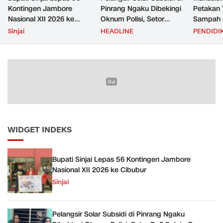
Kontingen Jambore
Pinrang Ngaku Dibekingi
Petakan 
Nasional XII 2026 ke
Oknum Polisi, Setor
Sampah d
Cibubur
Rp2,5 Juta Per Bulan Lalu
untuk D
Sinjai
HEADLINE
PENDIDI
Ditangkap Saat Telat
Zero Was
Bayar
WIDGET INDEKS
Bupati Sinjai Lepas 56 Kontingen Jambore
Nasional XII 2026 ke Cibubur
Sinjai
Pelangsir Solar Subsidi di Pinrang Ngaku