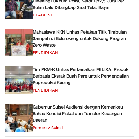
Dibekingi Oknum Polisi, Setor Rp2,5 Juta Per
Bulan Lalu Ditangkap Saat Telat Bayar
HEADLINE
Mahasiswa KKN Unhas Petakan Titik Timbulan
Sampah di Bulurokeng untuk Dukung Program
Zero Waste
PENDIDIKAN
Tim PKM-K Unhas Perkenalkan FELIXA, Produk
Berbasis Eksrak Buah Pare untuk Pengendalian
Reproduksi Kucing
PENDIDIKAN
Gubernur Sulsel Audiensi dengan Kemenkeu
Bahas Kondisi Fiskal dan Transfer Keuangan
Daerah
Pemprov Sulsel