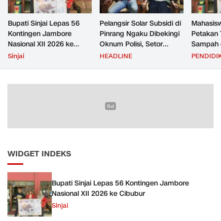
Bupati Sinjai Lepas 56
Pelangsir Solar Subsidi di
Mahasis
Kontingen Jambore
Pinrang Ngaku Dibekingi
Petakan 
Nasional XII 2026 ke
Oknum Polisi, Setor
Sampah d
Cibubur
Rp2,5 Juta Per Bulan Lalu
untuk D
Sinjai
HEADLINE
PENDIDI
Ditangkap Saat Telat
Zero Was
Bayar
WIDGET INDEKS
Bupati Sinjai Lepas 56 Kontingen Jambore
Nasional XII 2026 ke Cibubur
Sinjai