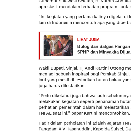
Gubernur Sulawesi Selatan, H. Nurdin Abdu
apresiasi mendalam terhadap program Lantam
“Ini kegiatan yang pertama kalinya digelar 
lain di Indonesia mencontoh apa yang diperbu
LIHAT JUGA:
Bulog dan Satgas Pangan 
SPHP dan Minyakita Dijua
Wakil Bupati, Sinjai, Hj Andi Kartini Ottong 
menjadi sebuah inspirasi bagi Pemkab Sinjai. P
laut yang mesti di lestarikan hutan bakau ya
juga harus dilestarikan.
“Perlu diketahui juga bahwa jauh sebelumnya
melakukan kegiatan seperti penanaman hutan 
perhatian pemerintah dalam hal melestarikan 
TNI AL saat ini,” papar Kartini mencontohkan.
Hadir dalam perhelatan ini adalah Jajaran TNI
Pangdam XIV Hasanuddin, Kapolda Sulsel, Da