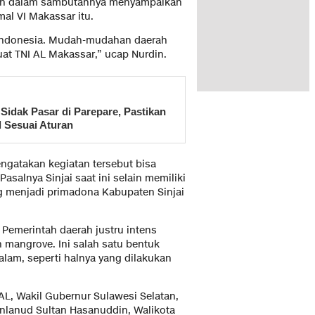
llah dalam sambutannya menyampaikan
al VI Makassar itu.
di Indonesia. Mudah-mudahan daerah
at TNI AL Makassar,” ucap Nurdin.
Sidak Pasar di Parepare, Pastikan
l Sesuai Aturan
mengatakan kegiatan tersebut bisa
asalnya Sinjai saat ini selain memiliki
ng menjadi primadona Kabupaten Sinjai
 Pemerintah daerah justru intens
mangrove. Ini salah satu bentuk
alam, seperti halnya yang dilakukan
 AL, Wakil Gubernur Sulawesi Selatan,
nlanud Sultan Hasanuddin, Walikota