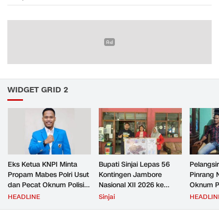
WIDGET GRID 2
Eks Ketua KNPI Minta
Bupati Sinjai Lepas 56
Pelangsir
Propam Mabes Polri Usut
Kontingen Jambore
Pinrang 
dan Pecat Oknum Polisi
Nasional XII 2026 ke
Oknum Po
Beking Pelangsir Solar di
Cibubur
Rp2,5 Ju
HEADLINE
Sinjai
HEADLIN
Pinrang
Ditangka
Bayar