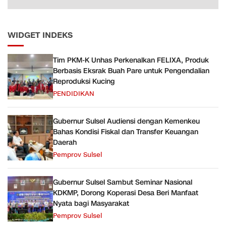
WIDGET INDEKS
Tim PKM-K Unhas Perkenalkan FELIXA, Produk
Berbasis Eksrak Buah Pare untuk Pengendalian
Reproduksi Kucing
PENDIDIKAN
Gubernur Sulsel Audiensi dengan Kemenkeu
Bahas Kondisi Fiskal dan Transfer Keuangan
Daerah
Pemprov Sulsel
Gubernur Sulsel Sambut Seminar Nasional
KDKMP, Dorong Koperasi Desa Beri Manfaat
Nyata bagi Masyarakat
Pemprov Sulsel