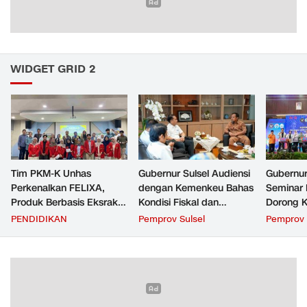
WIDGET GRID 2
Tim PKM-K Unhas
Gubernur Sulsel Audiensi
Gubernur
Perkenalkan FELIXA,
dengan Kemenkeu Bahas
Seminar 
Produk Berbasis Eksrak
Kondisi Fiskal dan
Dorong K
Buah Pare untuk
Transfer Keuangan
Beri Man
PENDIDIKAN
Pemprov Sulsel
Pemprov 
Pengendalian Reproduksi
Daerah
Masyara
Kucing