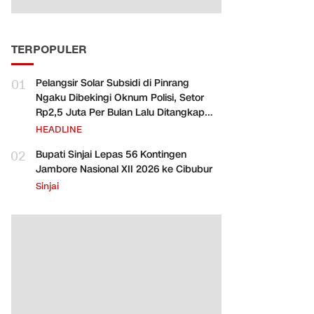
TERPOPULER
01
Pelangsir Solar Subsidi di Pinrang
Ngaku Dibekingi Oknum Polisi, Setor
Rp2,5 Juta Per Bulan Lalu Ditangkap
Saat Telat Bayar
HEADLINE
02
Bupati Sinjai Lepas 56 Kontingen
Jambore Nasional XII 2026 ke Cibubur
Sinjai