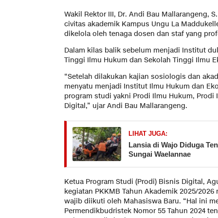
Wakil Rektor III, Dr. Andi Bau Mallarangeng, 
civitas akademik Kampus Ungu La Maddukelle
dikelola oleh tenaga dosen dan staf yang pr
Dalam kilas balik sebelum menjadi Institut d
Tinggi Ilmu Hukum dan Sekolah Tinggi Ilmu E
“Setelah dilakukan kajian sosiologis dan ak
menyatu menjadi Institut Ilmu Hukum dan E
program studi yakni Prodi Ilmu Hukum, Prodi
Digital,” ujar Andi Bau Mallarangeng.
LIHAT JUGA:
Lansia di Wajo Diduga Te
Sungai Waelannae
Ketua Program Studi (Prodi) Bisnis Digital, 
kegiatan PKKMB Tahun Akademik 2025/2026 
wajib diikuti oleh Mahasiswa Baru. “Hal ini 
Permendikbudristek Nomor 55 Tahun 2024 t