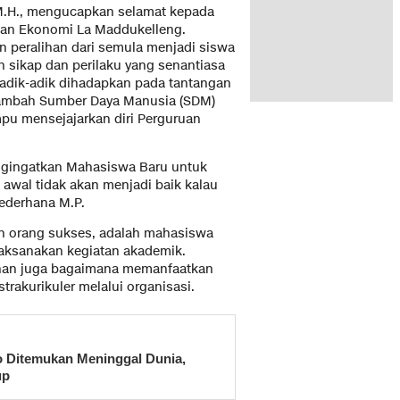
., M.H., mengucapkan selamat kepada
dan Ekonomi La Maddukelleng.
 peralihan dari semula menjadi siswa
 sikap dan perilaku yang senantiasa
i adik-adik dihadapkan pada tantangan
nambah Sumber Daya Manusia (SDM)
u mensejajarkan diri Perguruan
mengingatkan Mahasiswa Baru untuk
 awal tidak akan menjadi baik kalau
 Sederhana M.P.
 orang sukses, adalah mahasiswa
aksanakan kegiatan akademik.
iahan juga bagaimana memanfaatkan
rakurikuler melalui organisasi.
o Ditemukan Meninggal Dunia,
up