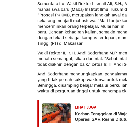
Sementara itu, Wakil Rektor I Ismail Ali, S.H
mahasiswa baru (Maba) Institut Ilmu Hukum 
“Prosesi PKKMB, merupakan langkah awal dan
sekarang menjadi mahasiswa. “Mari tunjukkan
mencerminkan orang terpelajar. Mulai hari in
baru. Dengan kehadiran kalian, semakin me
dengan tekad sebagai kampus terdepan, mamp
Tinggi (PT) di Makassar.
Wakil Rektor II, Ir. H. Andi Sederhana M.P, 
menata semangat, sikap dan niat. “Sebab niat
tidak diakhiri dengan baik,” cetus Ir. H. Andi
Andi Sederhana mengungkapkan, pengalaman
yang tidak pernah cukup waktunya untuk mel
Sehingga, disamping belajar melalui perkul
waktu di perguruan tinggi untuk menempa ekst
LIHAT JUGA:
Korban Tenggelam di Waj
Operasi SAR Resmi Ditut