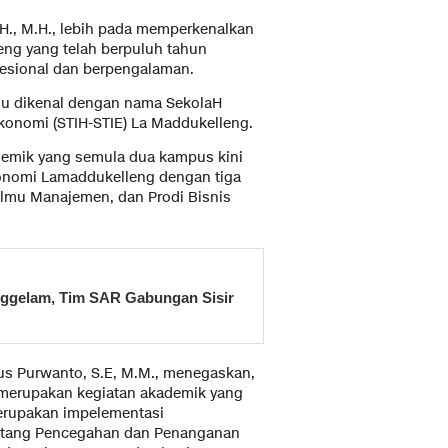
S.H., M.H., lebih pada memperkenalkan
ng yang telah berpuluh tahun
ofesional dan berpengalaman.
ulu dikenal dengan nama SekolaH
konomi (STIH-STIE) La Maddukelleng.
ademik yang semula dua kampus kini
konomi Lamaddukelleng dengan tiga
 Ilmu Manajemen, dan Prodi Bisnis
nggelam, Tim SAR Gabungan Sisir
Agus Purwanto, S.E, M.M., menegaskan,
merupakan kegiatan akademik yang
merupakan impelementasi
entang Pencegahan dan Penanganan