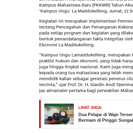
Kampus Mahasiswa Baru (PKKMB) Tahun Akadem
‘Kampus Ungu’ La Maddukelleng, Jumat, 12 S
Kegiatan ini merupakan implementasi Permen
tentang Pencegahan dan Penanganan Kekeras
pada setiap program dan kegiatan yang dilaks
bentuk penandatanganan fakta integritas oleh
Ekonomi La Maddukelleng.
“Kampus Ungu Lamaddukelleng, merupakan Ins
praktisi hukum dan ekonomi, yang tidak hanya 
juga hingga tingkat nasional. Kami juga men
kepada orang tua mahasiswa yang telah mem
mendidik kalian sebagai generasi penerus cita
tercinta,” ujar Prof. Dr. H. Siardin Andi Dje
jas almamater pertama bagi perwakilan Maha
LIHAT JUGA:
Dua Pelajar di Wajo Terse
Bermain di Pinggir Sungai