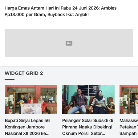
Harga Emas Antam Hari Ini Rabu 24 Juni 2026: Ambles
Rp18.000 per Gram, Buyback Ikut Anjlok!
WIDGET GRID 2
Bupati Sinjai Lepas 56
Pelangsir Solar Subsidi di
Mahasis
Kontingen Jambore
Pinrang Ngaku Dibekingi
Petakan 
Nasional XII 2026 ke
Oknum Polisi, Setor
Sampah d