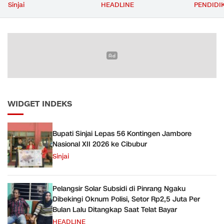
Cibubur
Rp2,5 Juta Per Bulan Lalu
untuk D
Sinjai
HEADLINE
PENDIDI
Ditangkap Saat Telat
Zero Was
Bayar
WIDGET INDEKS
Bupati Sinjai Lepas 56 Kontingen Jambore
Nasional XII 2026 ke Cibubur
Sinjai
Pelangsir Solar Subsidi di Pinrang Ngaku
Dibekingi Oknum Polisi, Setor Rp2,5 Juta Per
Bulan Lalu Ditangkap Saat Telat Bayar
HEADLINE