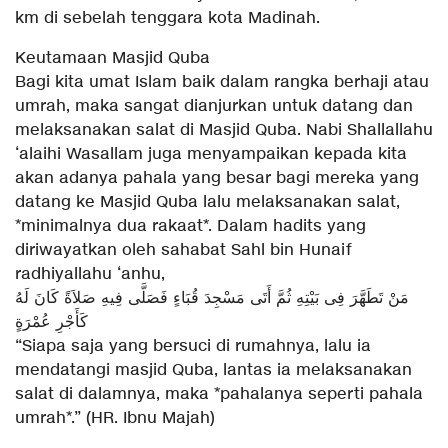
km di sebelah tenggara kota Madinah.
Keutamaan Masjid Quba
Bagi kita umat Islam baik dalam rangka berhaji atau
umrah, maka sangat dianjurkan untuk datang dan
melaksanakan salat di Masjid Quba. Nabi Shallallahu
‘alaihi Wasallam juga menyampaikan kepada kita
akan adanya pahala yang besar bagi mereka yang
datang ke Masjid Quba lalu melaksanakan salat,
*minimalnya dua rakaat*. Dalam hadits yang
diriwayatkan oleh sahabat Sahl bin Hunaif
radhiyallahu ‘anhu,
مَنْ تَطَهَّرَ فِى بَيْتِهِ ثُمَّ أَتَى مَسْجِدَ قُبَاءٍ فَصَلَّى فِيهِ صَلاَةً كَانَ لَهُ
كَأَجْرِ عُمْرَةٍ
“Siapa saja yang bersuci di rumahnya, lalu ia
mendatangi masjid Quba, lantas ia melaksanakan
salat di dalamnya, maka *pahalanya seperti pahala
umrah*.” (HR. Ibnu Majah)