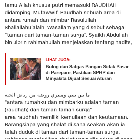
tamu Allah khusus putri memasuki RAUDHAH
didampingi Mutawwif. Raudhah sebuah area di
antara rumah dan mimbar Rasulullah
Shallallahu’alaihi Wasallam yang disebut sebagai
“taman dari taman-taman surga”. Syaikh Abdullah
bin Jibrin rahimahullah menjelaskan tentang hadits,
LIHAT JUGA:
Bulog dan Satgas Pangan Sidak Pasar
di Parepare, Pastikan SPHP dan
Minyakita Dijual Sesuai Aturan
ما بين بيتي ومنبري روضة من رياض الجنة
“antara rumahku dan mimbarku adalah taman
(raudhah) dari taman-taman surga”
area raudhah memiliki kemuliaan dan keutamaan.
Barangsiapa yang shalat di sana seakan-akan ia
telah duduk di taman dari taman-taman surga.