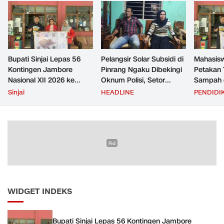
Bupati Sinjai Lepas 56
Pelangsir Solar Subsidi di
Mahasis
Kontingen Jambore
Pinrang Ngaku Dibekingi
Petakan 
Nasional XII 2026 ke
Oknum Polisi, Setor
Sampah d
Cibubur
Rp2,5 Juta Per Bulan Lalu
untuk D
Sinjai
HEADLINE
PENDIDI
Ditangkap Saat Telat
Zero Was
Bayar
WIDGET INDEKS
Bupati Sinjai Lepas 56 Kontingen Jambore