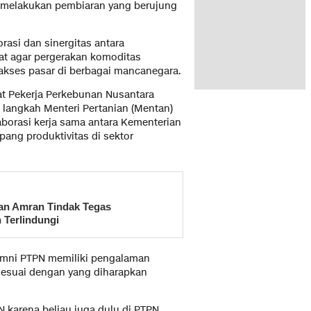
h melakukan pembiaran yang berujung
asi dan sinergitas antara
at agar pergerakan komoditas
akses pasar di berbagai mancanegara.
at Pekerja Perkebunan Nusantara
langkah Menteri Pertanian (Mentan)
orasi kerja sama antara Kementerian
ang produktivitas di sektor
an Amran Tindak Tegas
 Terlindungi
umni PTPN memiliki pengalaman
esuai dengan yang diharapkan
 karena beliau juga dulu di PTPN