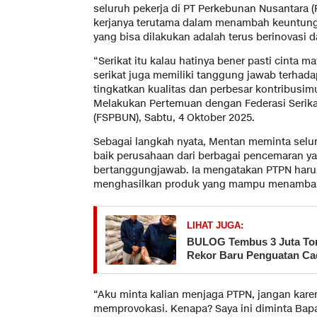
seluruh pekerja di PT Perkebunan Nusantara 
kerjanya terutama dalam menambah keuntunga
yang bisa dilakukan adalah terus berinovasi 
“Serikat itu kalau hatinya bener pasti cinta ma
serikat juga memiliki tanggung jawab terhada
tingkatkan kualitas dan perbesar kontribusim
Melakukan Pertemuan dengan Federasi Serika
(FSPBUN), Sabtu, 4 Oktober 2025.
Sebagai langkah nyata, Mentan meminta sel
baik perusahaan dari berbagai pencemaran y
bertanggungjawab. Ia mengatakan PTPN harus 
menghasilkan produk yang mampu menambah
LIHAT JUGA:
BULOG Tembus 3 Juta Ton
Rekor Baru Penguatan Ca
“Aku minta kalian menjaga PTPN, jangan karen
memprovokasi. Kenapa? Saya ini diminta Ba