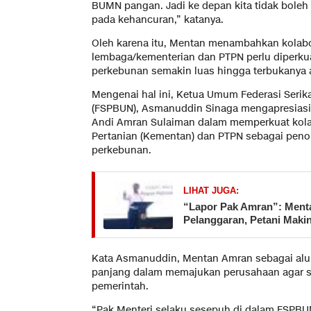
BUMN pangan. Jadi ke depan kita tidak bole
pada kehancuran,” katanya.
Oleh karena itu, Mentan menambahkan kolabor
lembaga/kementerian dan PTPN perlu diperku
perkebunan semakin luas hingga terbukanya 
Mengenai hal ini, Ketua Umum Federasi Serik
(FSPBUN), Asmanuddin Sinaga mengapresiasi 
Andi Amran Sulaiman dalam memperkuat kolab
Pertanian (Kementan) dan PTPN sebagai penop
perkebunan.
LIHAT JUGA:
“Lapor Pak Amran”: Ment
Pelanggaran, Petani Makin
Kata Asmanuddin, Mentan Amran sebagai al
panjang dalam memajukan perusahaan agar s
pemerintah.
“Pak Menteri selaku sesepuh di dalam FSPBUN