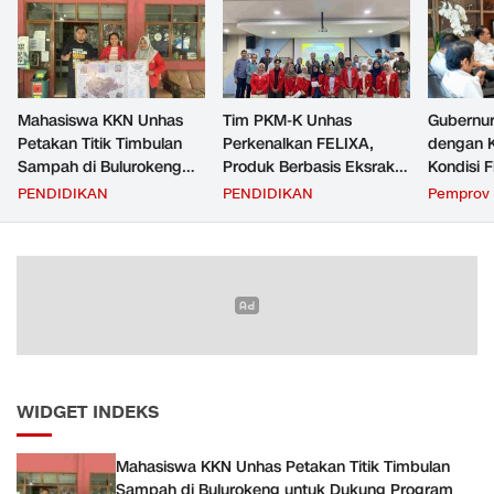
Mahasiswa KKN Unhas
Tim PKM-K Unhas
Gubernur
Petakan Titik Timbulan
Perkenalkan FELIXA,
dengan 
Sampah di Bulurokeng
Produk Berbasis Eksrak
Kondisi F
untuk Dukung Program
Buah Pare untuk
Transfer
PENDIDIKAN
PENDIDIKAN
Pemprov 
Zero Waste
Pengendalian Reproduksi
Daerah
Kucing
WIDGET INDEKS
Mahasiswa KKN Unhas Petakan Titik Timbulan
Sampah di Bulurokeng untuk Dukung Program