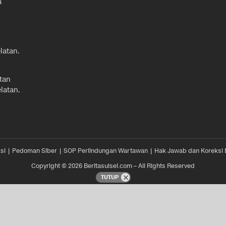
a
latan.
tan
latan.
si
Pedoman Siber
SOP Perlindungan Wartawan
Hak Jawab dan Koreksi 
Copyright © 2026 Beritasulsel.com – All Rights Reserved
TUTUP