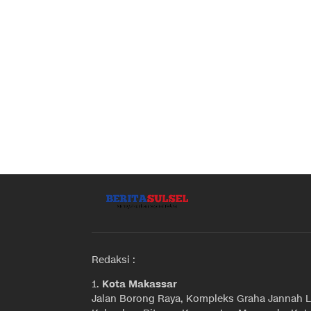
Redaksi :
1.
Kota Makassar
Jalan Borong Raya, Kompleks Graha Jannah L