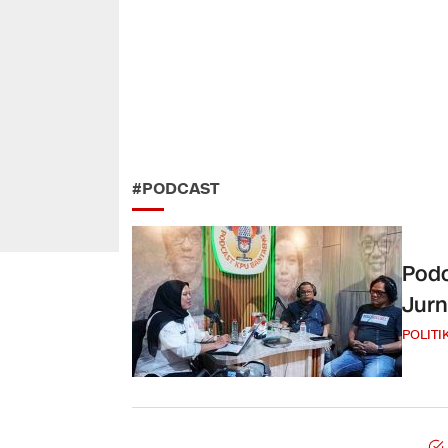
#PODCAST
Podc
Jurn
POLITI