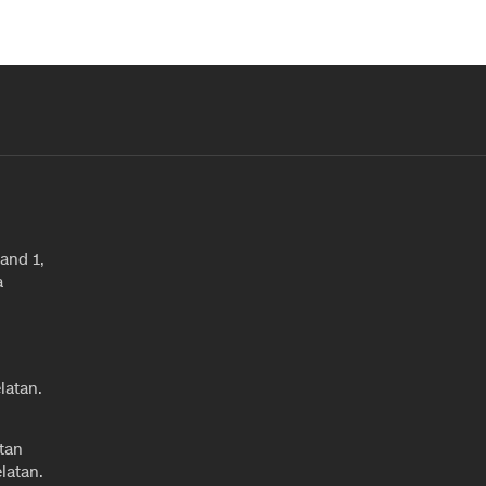
and 1,
a
latan.
tan
latan.