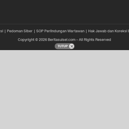
si
Pedoman Siber
SOP Perlindungan Wartawan
Hak Jawab dan Koreksi 
Copyright © 2026 Beritasulsel.com – All Rights Reserved
TUTUP