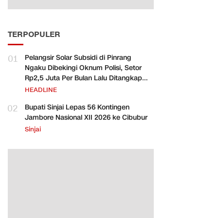
TERPOPULER
01
Pelangsir Solar Subsidi di Pinrang
Ngaku Dibekingi Oknum Polisi, Setor
Rp2,5 Juta Per Bulan Lalu Ditangkap
Saat Telat Bayar
HEADLINE
02
Bupati Sinjai Lepas 56 Kontingen
Jambore Nasional XII 2026 ke Cibubur
Sinjai