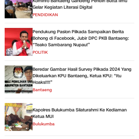
Kominfo Bantaeng Gandeng Pendiri Butta Ilmu
Gelar Kegiatan Literasi Digital
PENDIDIKAN
Pendukung Paslon Pilkada Sampaikan Berita
Bohong di Facebook, Jubir DPC PKB Bantaeng:
“Teako Sambarang Nupau!”
POLITIK
Beredar Gambar Hasil Survey Pilkada 2024 Yang
Dikeluarkan KPU Bantaeng, Ketua KPU: “Itu
Hoaks!!!!”
Bantaeng
Kapolres Bulukumba Silaturahmi Ke Kediaman
Ketua MUI
Bulukumba