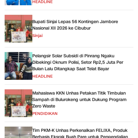
HEADLINE
Bupati Sinjai Lepas 56 Kontingen Jambore
Nasional XII 2026 ke Cibubur
Sinjai
Pelangsir Solar Subsidi di Pinrang Ngaku
Dibekingi Oknum Polisi, Setor Rp2,5 Juta Per
Bulan Lalu Ditangkap Saat Telat Bayar
HEADLINE
Mahasiswa KKN Unhas Petakan Titik Timbulan
Sampah di Bulurokeng untuk Dukung Program
Zero Waste
PENDIDIKAN
Tim PKM-K Unhas Perkenalkan FELIXA, Produk
Berbasis Eksrak Buah Pare untuk Pengendalian