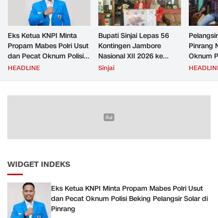
Eks Ketua KNPI Minta
Bupati Sinjai Lepas 56
Pelangsir
Propam Mabes Polri Usut
Kontingen Jambore
Pinrang 
dan Pecat Oknum Polisi
Nasional XII 2026 ke
Oknum Po
Beking Pelangsir Solar di
Cibubur
Rp2,5 Ju
HEADLINE
Sinjai
HEADLIN
Pinrang
Ditangka
Bayar
WIDGET INDEKS
Eks Ketua KNPI Minta Propam Mabes Polri Usut
dan Pecat Oknum Polisi Beking Pelangsir Solar di
Pinrang