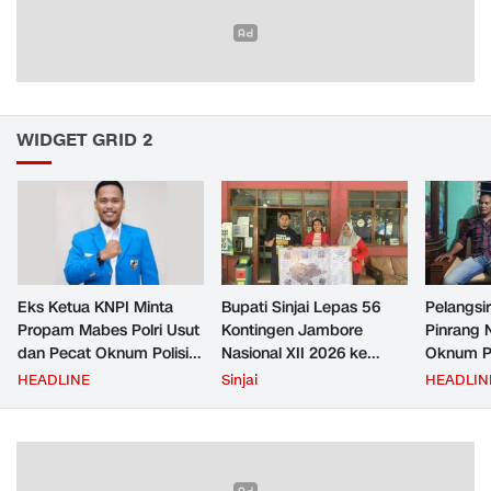
WIDGET GRID 2
Eks Ketua KNPI Minta
Bupati Sinjai Lepas 56
Pelangsir
Propam Mabes Polri Usut
Kontingen Jambore
Pinrang 
dan Pecat Oknum Polisi
Nasional XII 2026 ke
Oknum Po
Beking Pelangsir Solar di
Cibubur
Rp2,5 Ju
HEADLINE
Sinjai
HEADLIN
Pinrang
Ditangka
Bayar