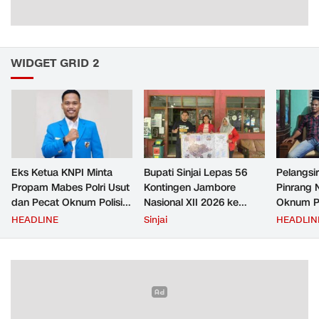
WIDGET GRID 2
Eks Ketua KNPI Minta
Bupati Sinjai Lepas 56
Pelangsir
Propam Mabes Polri Usut
Kontingen Jambore
Pinrang 
dan Pecat Oknum Polisi
Nasional XII 2026 ke
Oknum Po
Beking Pelangsir Solar di
Cibubur
Rp2,5 Ju
HEADLINE
Sinjai
HEADLIN
Pinrang
Ditangka
Bayar