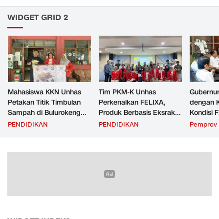
WIDGET GRID 2
Mahasiswa KKN Unhas
Tim PKM-K Unhas
Gubernur
Petakan Titik Timbulan
Perkenalkan FELIXA,
dengan 
Sampah di Bulurokeng
Produk Berbasis Eksrak
Kondisi F
untuk Dukung Program
Buah Pare untuk
Transfer
PENDIDIKAN
PENDIDIKAN
Pemprov 
Zero Waste
Pengendalian Reproduksi
Daerah
Kucing