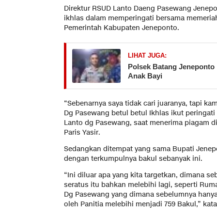
Direktur RSUD Lanto Daeng Pasewang Jenepon
ikhlas dalam memperingati bersama memeriah
Pemerintah Kabupaten Jeneponto.
LIHAT JUGA:
Polsek Batang Jeneponto 
Anak Bayi
“Sebenarnya saya tidak cari juaranya, tapi ka
Dg Pasewang betul betul Ikhlas ikut peringat
Lanto dg Pasewang, saat menerima piagam di
Paris Yasir.
Sedangkan ditempat yang sama Bupati Jenepo
dengan terkumpulnya bakul sebanyak ini.
“Ini diluar apa yang kita targetkan, dimana
seratus itu bahkan melebihi lagi, seperti R
Dg Pasewang yang dimana sebelumnya hanya 7
oleh Panitia melebihi menjadi 759 Bakul,” kat