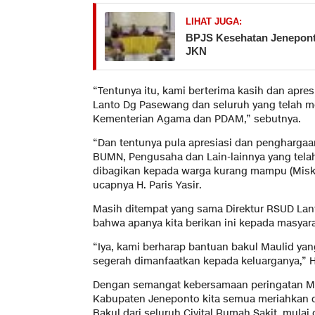
LIHAT JUGA:
BPJS Kesehatan Jeneponto
JKN
“Tentunya itu, kami berterima kasih dan apre
Lanto Dg Pasewang dan seluruh yang telah m
Kementerian Agama dan PDAM,” sebutnya.
“Dan tentunya pula apresiasi dan penghargaan
BUMN, Pengusaha dan Lain-lainnya yang tel
dibagikan kepada warga kurang mampu (Miski
ucapnya H. Paris Yasir.
Masih ditempat yang sama Direktur RSUD L
bahwa apanya kita berikan ini kepada masyar
“Iya, kami berharap bantuan bakul Maulid yang
segerah dimanfaatkan kepada keluarganya,” Ha
Dengan semangat kebersamaan peringatan M
Kabupaten Jeneponto kita semua meriahkan 
Bakul dari seluruh Civital Rumah Sakit, mulai d