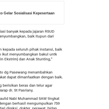
 Gelar Sosialisasi Kepesertaan
siasi banyak kepada jajaran RSUD
enyumbangkan, baik itupun dari
 kepada seluruh pihak instansi, baik
ah ikut menyumbangkan bakul untk
n Ekstrim) dan Anak Stunting,”
anto dg Pasewang menambahkan
akat dapat dimanfaatkan dengan baik.
 berisikan beras dan telur agar
rap dr. St Pasriany.
aulid Nabi Muhammad SAW tingkat
dengan berhasil mengumpulkan 759
ari direksi, dokter, perawat, bidan,