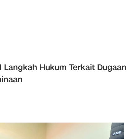
l Langkah Hukum Terkait Dugaan
inaan