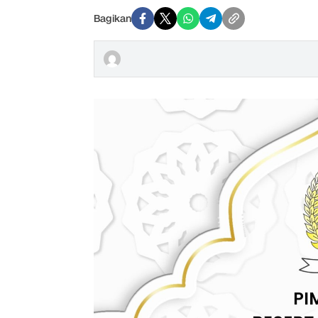
Bagikan