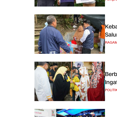
Keba
Sal
RAGA
Berb
Ing
POLITI