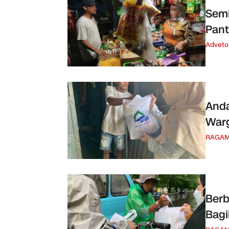
Semb
Pant
Advetor
Anda
War
RAGA
Berb
Bag