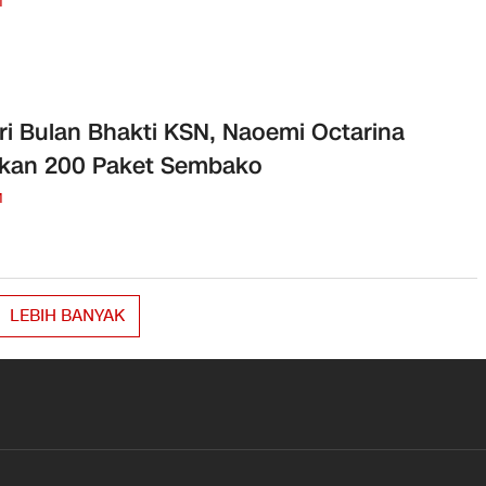
M
ri Bulan Bhakti KSN, Naoemi Octarina
ikan 200 Paket Sembako
M
LEBIH BANYAK