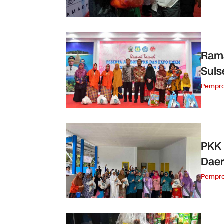
Ram
Suls
Pempro
PKK 
Dae
Pempro