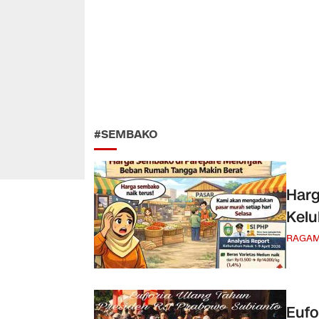
#SEMBAKO
Harg
Kelu
RAGA
Eufo