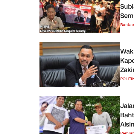
Subi
Sem
Banta
Waki
Kapo
Zaki
POLITI
Jala
Baht
Alsi
Pempro