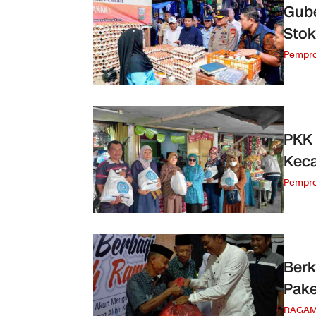
Gube
Stok
Pempro
PKK 
Keca
Pempro
Ber
Pake
RAGA