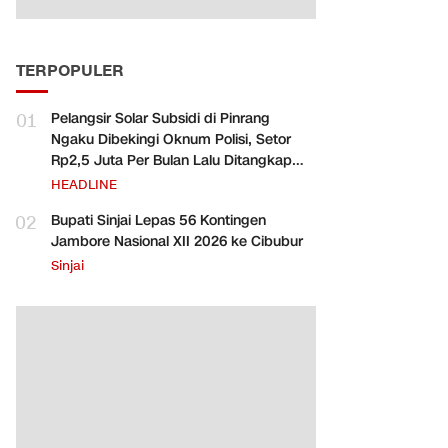
TERPOPULER
01
Pelangsir Solar Subsidi di Pinrang
Ngaku Dibekingi Oknum Polisi, Setor
Rp2,5 Juta Per Bulan Lalu Ditangkap
Saat Telat Bayar
HEADLINE
02
Bupati Sinjai Lepas 56 Kontingen
Jambore Nasional XII 2026 ke Cibubur
Sinjai