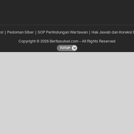
si
Pedoman Siber
SOP Perlindungan Wartawan
Hak Jawab dan Koreksi 
Copyright © 2026 Beritasulsel.com – All Rights Reserved
TUTUP