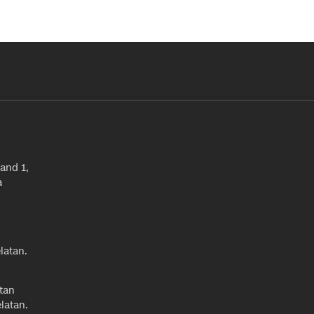
and 1,
a
latan.
tan
latan.