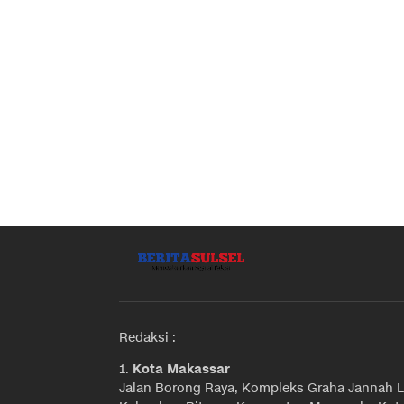
Redaksi :
1.
Kota Makassar
Jalan Borong Raya, Kompleks Graha Jannah L