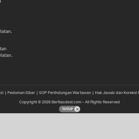
a
latan.
tan
latan.
si
Pedoman Siber
SOP Perlindungan Wartawan
Hak Jawab dan Koreksi 
Copyright © 2026 Beritasulsel.com – All Rights Reserved
TUTUP