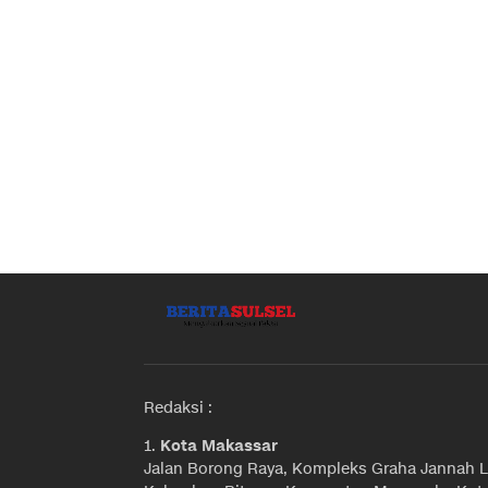
Redaksi :
1.
Kota Makassar
Jalan Borong Raya, Kompleks Graha Jannah L